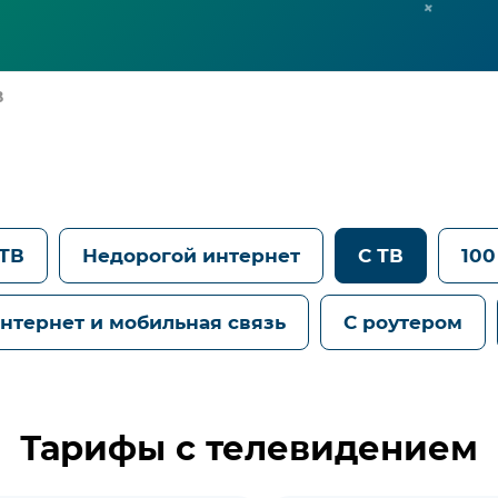
В
 ТВ
Недорогой интернет
C ТВ
100
нтернет и мобильная связь
С роутером
Тарифы с телевидением