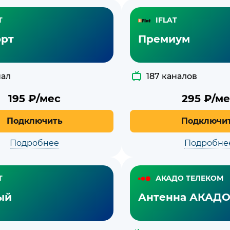
T
IFLAT
рт
Премиум
нал
187 каналов
195
₽/мес
295
₽/ме
Подключить
Подключи
Подробнее
Подробне
T
АКАДО ТЕЛЕКОМ
ый
Антенна АКАД