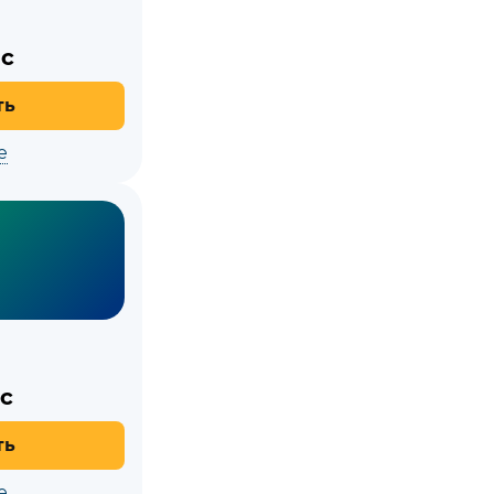
с
ть
е
с
ть
е