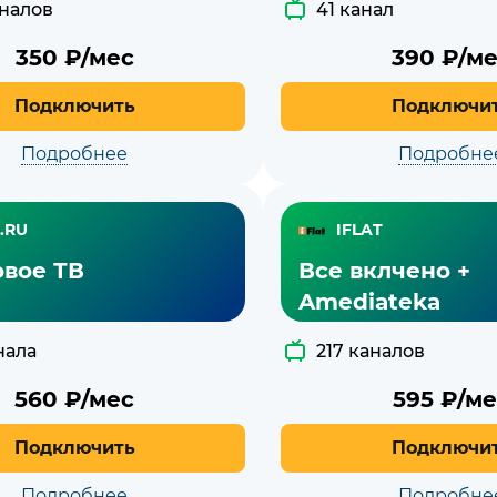
аналов
41 канал
350
₽/мес
390
₽/ме
Подключить
Подключи
Подробнее
Подробне
.RU
IFLAT
вое ТВ
Все вклчено +
Amediateka
нала
217 каналов
560
₽/мес
595
₽/ме
Подключить
Подключи
Подробнее
Подробне