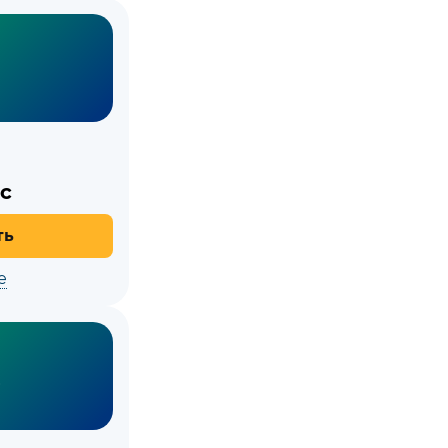
с
ть
е
О