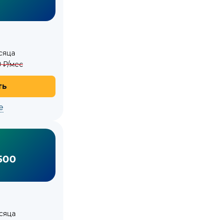
сяца
0
₽/мес
ть
е
500
сяца