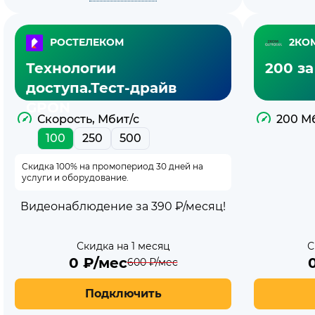
РОСТЕЛЕКОМ
2КО
Технологии
200 за
доступа.Тест-драйв
GPON
Скорость, Мбит/с
200 М
100
250
500
Скидка 100% на промопериод 30 дней на
услуги и оборудование.
Видеонаблюдение за 390 ₽/месяц!
Скидка на 1 месяц
С
0
₽/мес
600
₽/мес
Подключить