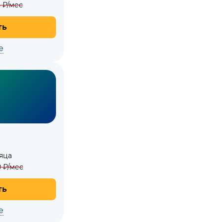
5
₽/мес
ть
е
яца
0
₽/мес
ть
е