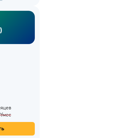
)
сяцев
/мес
ть