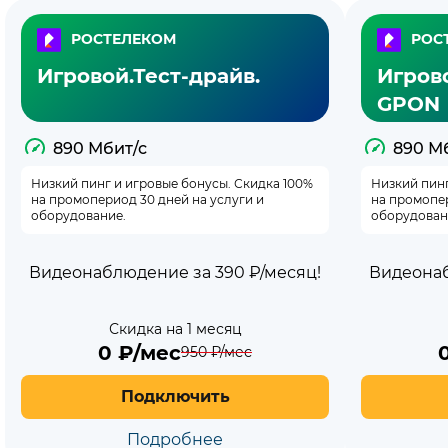
РОСТЕЛЕКОМ
РОС
Игровой.Тест-драйв.
Игров
GPON
890 Мбит/с
890 М
Низкий пинг и игровые бонусы. Скидка 100%
Низкий пинг
на промопериод 30 дней на услуги и
на промопер
оборудование.
оборудован
Видеонаблюдение за 390 ₽/месяц!
Видеонаб
Скидка на 1 месяц
0
₽/мес
950
₽/мес
Подключить
Подробнее