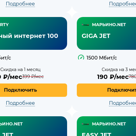
Подробнее
Подробне
RTY
МАРЬИНО.NET
ный интернет 100
GIGA JET
ит/с
1500 Мбит/с
Скидка на 1 месяц
Скидка на 3 ме
0
₽/мес
190
₽/мес
399
₽/мес
78
Подключить
Подключи
Подробнее
Подробне
ЬИНО.NET
МАРЬИНО.NET
 JET
EASY JET