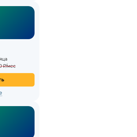
яца
0
₽/мес
ть
е