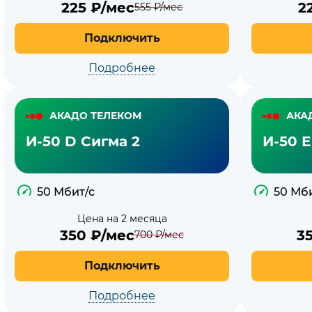
225
₽/мес
2
555
₽/мес
Подключить
Подробнее
АКАДО ТЕЛЕКОМ
АКА
И-50 D Сигма 2
И-50 Е
50 Мбит/с
50 Мб
Цена на 2 месяца
350
₽/мес
3
700
₽/мес
Подключить
Подробнее