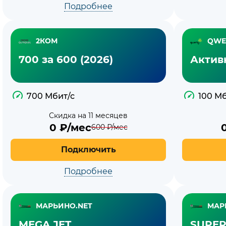
Подробнее
2КОМ
QWE
700 за 600 (2026)
Актив
700 Мбит/с
100 Мб
Скидка на 11 месяцев
0
₽/мес
600
₽/мес
Подключить
Подробнее
МАРЬИНО.NET
МАР
MEGA JET
SUPER