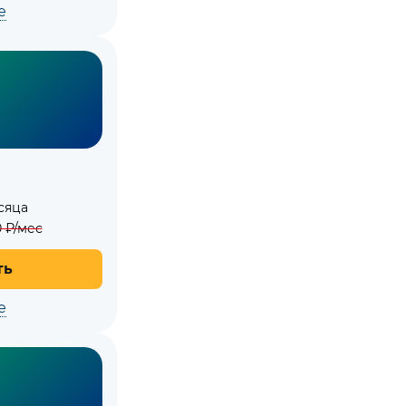
е
сяца
0
₽/мес
ть
е