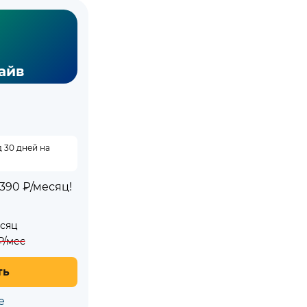
айв
 30 дней на
390 ₽/месяц!
есяц
₽/мес
ть
е