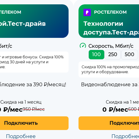
ТЕЛЕКОМ
РОСТЕЛЕКОМ
ой.Тест-драйв
Технологии
доступа.Тест-др
бит/с
Скорость, Мбит/с
100
250
500
 и игровые бонусы. Скидка 100%
иод 30 дней на услуги и
ие.
Скидка 100% на промопериод
услуги и оборудование.
людение за 390 ₽/месяц!
Видеонаблюдение за 
Скидка на 1 месяц
Скидка на 1 м
0
₽/мес
0
₽/мес
950
₽/мес
600
Подключить
Подключи
Подробнее
Подробне