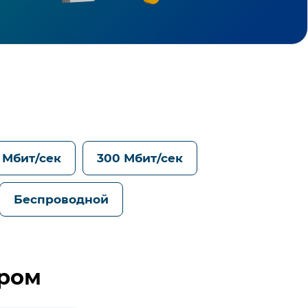
 Мбит/сек
300 Мбит/сек
Беспроводной
ером