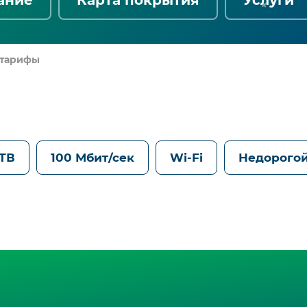
 тарифы
 ТВ
100 Мбит/сек
Wi-Fi
Недорогой
Все
тарифы
ТТК