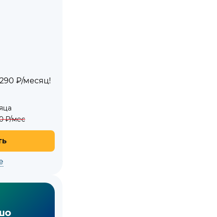
290 ₽/месяц!
яца
0
₽/мес
ть
е
шо