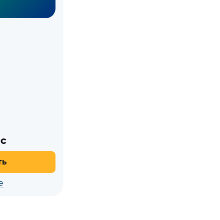
с
ть
е