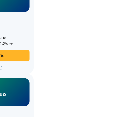
яца
0
₽/мес
ть
е
шо