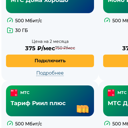
МТС
500 Мбит/с
500 М
30 ГБ
Цена на 2 месяца
375
₽/мес
3
750
₽/мес
Подключить
Подробнее
МТС
МТС
Тариф Риил плюс
МТС Д
500 Мбит/с
500 М