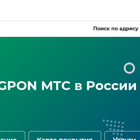
Поиск по адресу
GPON МТС в России
вание
Карта покрытия
Услуги