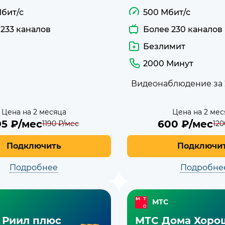
Мбит/с
500 Мбит/с
 233 каналов
Более 230 каналов
Безлимит
2000 Минут
Видеонаблюдение за 
Цена на 2 месяца
Цена на 2 мес
95
₽/мес
600
₽/мес
1190
₽/мес
120
Подключить
Подключи
Подробнее
Подробне
МТС
 Риил плюс
МТС Дома Хоро