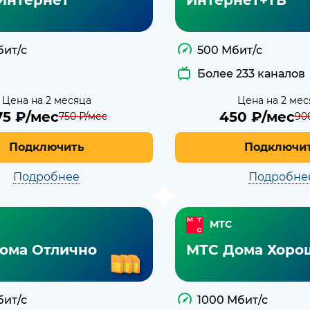
бит/с
500 Мбит/с
Более 233 каналов
Цена на 2 месяца
Цена на 2 мес
75
₽/мес
450
₽/мес
750
₽/мес
90
Подключить
Подключи
Подробнее
Подробне
МТС
ома Отлично
МТС Дома Хоро
бит/с
1000 Мбит/с