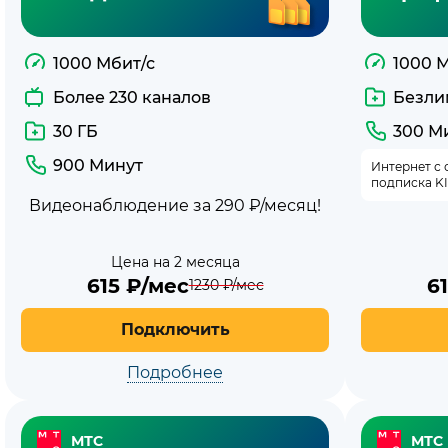
1000 Мбит/с
1000 
Более 230 каналов
Безли
30 ГБ
300 М
900 Минут
Интернет с 
подписка K
Видеонаблюдение за 290 ₽/месяц!
Цена на 2 месяца
615
₽/мес
6
1230
₽/мес
Подключить
Подробнее
МТС
МТС