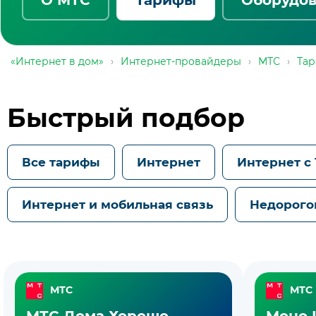
«Интернет в дом»
›
Интернет-провайдеры
›
МТС
›
Та
Быстрый подбор
Все тарифы
Интернет
Интернет с
Интернет и мобильная связь
Недорого
Тарифы
МТС
МТС
GPON
МТС Дома Хорошо
Моно 