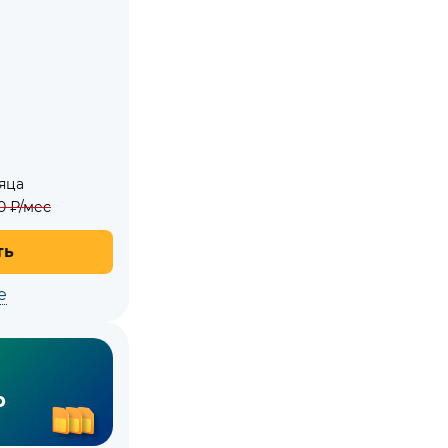
яца
0
₽/мес
ть
е
р