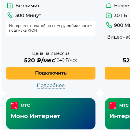
Безлимит
Более
300 Минут
30 ГБ
900 М
Интернет с оплатой по номеру мобильного +
подписка KION
Видеонаб
Цена на 2 месяца
520
₽/мес
5
1040
₽/мес
Подключить
Подробнее
МТС
МТС
Моно Интернет
Интер