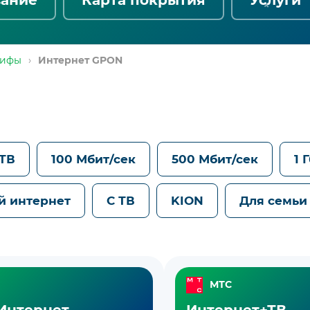
рифы
›
Интернет GPON
 ТВ
100 Мбит/сек
500 Мбит/сек
1 
й интернет
С ТВ
KION
Для семьи
МТС
Интернет
Интернет+ТВ