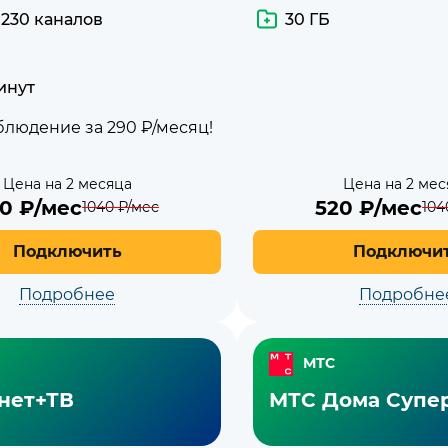
 230 каналов
30 ГБ
инут
людение за 290 ₽/месяц!
Цена на 2 месяца
Цена на 2 мес
20
₽/мес
520
₽/мес
1040
₽/мес
104
Подключить
Подключи
Подробнее
Подробне
МТС
нет+ТВ
МТС Дома Супе