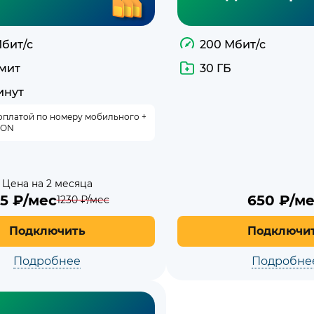
Мбит/с
200 Мбит/с
мит
30 ГБ
инут
оплатой по номеру мобильного +
ION
Цена на 2 месяца
15
₽/мес
650
₽/ме
1230
₽/мес
Подключить
Подключи
Подробнее
Подробне