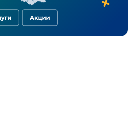
луги
Акции
ия
т в дом