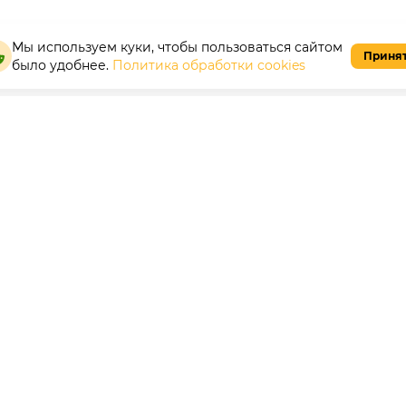
Мы используем куки, чтобы пользоваться сайтом
Приня
было удобнее.
Политика обработки cookies
вой дом на карте, и он отмечен как подключённый к
как подключённый
Мой дом на 
го интернета МегаФон в Р
П
вляет оборудование, тем самым, увеличивая зону п
 МегаФон считается самой большой зоной покрытия 
к каждый день ведутся работы по подключению новы
дключения.