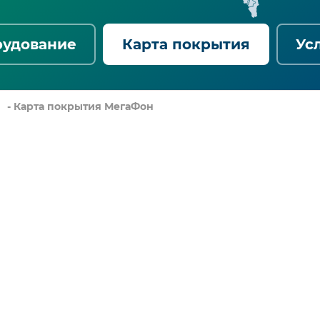
рудование
Карта покрытия
Ус
- Карта покрытия МегаФон
Карта
зоны
покрыт
Интерне