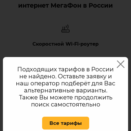
интернет МегаФон в России
Скоростной Wi‑Fi‑роутер
Вам не придется тратить своё время в
бесконечных поисках подходящего
Подходящих тарифов в России
роутера для подключения к сети
не найдено. Оставьте заявку и
интернет – мы предоставим его сами!
наш оператор подберёт для Вас
Подберем наиболее подходящий,
альтернативные варианты.
установим и подключим!
Также Вы можете продолжить
поиск самостоятельно
Все тарифы