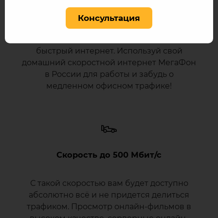
Работать из дома
Консультация
По-домашнему уютно, непривычно
быстрый интернет. Используй свой
домашний скоростной интернет МегаФон
в России для работы и забудь о
медленном офисном трафике!
Скорость до 500 Мбит/с
С такой скоростью вам будет доступно
абсолютно всё и не придется делиться
трафиком. Просмотр онлайн-фильмов в