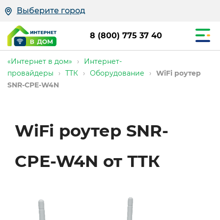
Выберите город
8 (800) 775 37 40
«Интернет в дом»
›
Интернет-
провайдеры
›
ТТК
›
Оборудование
›
WiFi роутер
SNR-CPE-W4N
Для
WiFi роутер SNR-
чего
CPE-W4N от ТТК
нужен
роутер