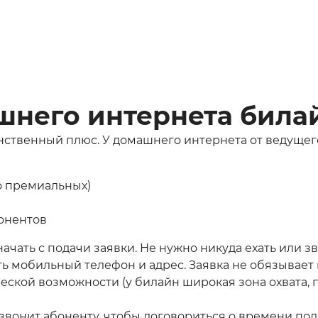
него интернета била
нственный плюс. У домашнего интернета от ведущег
о премиальных)
онентов
ачать с подачи заявки. Не нужно никуда ехать или зв
ать мобильный телефон и адрес. Заявка не обязывае
ской возможности (у билайн широкая зона охвата, 
вонит абоненту, чтобы договориться о времени под