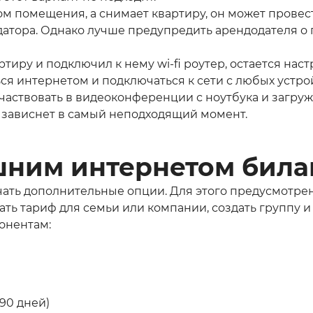
м помещения, а снимает квартиру, он может провест
датора. Однако лучше предупредить арендодателя 
артиру и подключил к нему wi-fi роутер, остается на
ься интернетом и подключаться к сети с любых устр
 участвовать в видеоконференции с ноутбука и загр
е зависнет в самый неподходящий момент.
шним интернетом била
чать дополнительные опции. Для этого предусмотре
ь тариф для семьи или компании, создать группу и 
онентам:
90 дней)