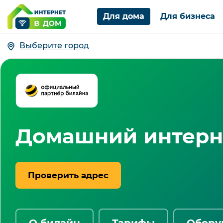
Для дома
Для бизнеса
Выберите город
Домашний интерне
Проверить адрес
О билайн
Тарифы
Обору