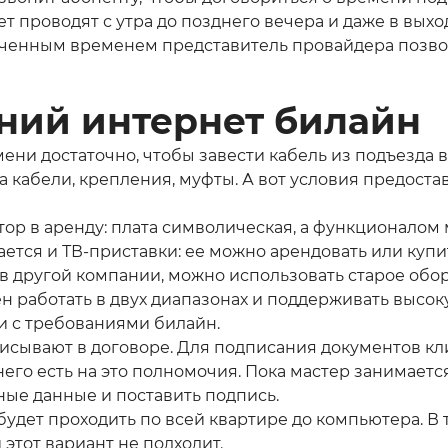
ет проводят с утра до позднего вечера и даже в вых
наченным временем представитель провайдера позво
ний интернет билайн
мени достаточно, чтобы завести кабель из подъезда в
 кабели, крепления, муфты. А вот условия предоста
р в аренду: плата символическая, а функционалом 
ается и ТВ-приставки: ее можно арендовать или купи
 в другой компании, можно использовать старое обор
аботать в двух диапазонах и поддерживать высокую 
и с требованиями билайн.
сывают в договоре. Для подписания документов кли
него есть на это полномочия. Пока мастер занимаетс
ные данные и поставить подпись.
 будет проходить по всей квартире до компьютера. В
 этот вариант не подходит.